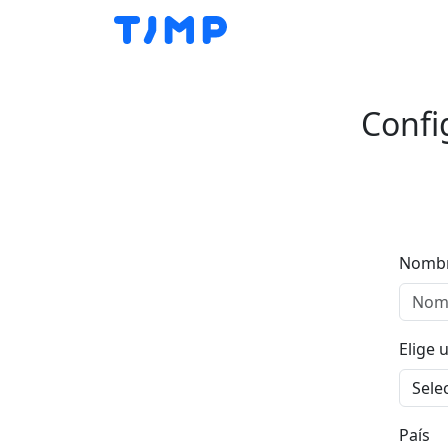
Confi
Nombr
Elige 
País